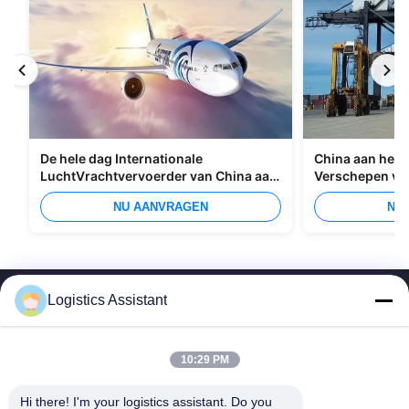
De hele dag Internationale
China aan het I
LuchtVrachtvervoerder van China aan
Verschepen va
Manilla
Overzees
NU AANVRAGEN
NU
Logistics Assistant
10:29 PM
Kies ons en je zult ons nooit vergeten
Hi there! I'm your logistics assistant. Do you 