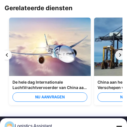
Gerelateerde diensten
De hele dag Internationale
China aan het I
LuchtVrachtvervoerder van China aan
Verschepen va
Manilla
Overzees
NU AANVRAGEN
NU
Logistics Assistant