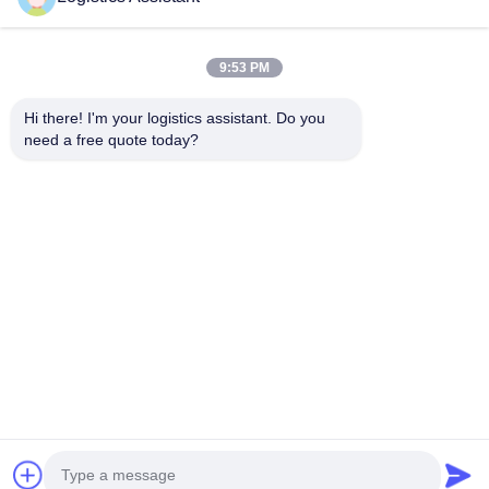
9:53 PM
Kies ons en je zult ons nooit vergeten
Hi there! I'm your logistics assistant. Do you 
need a free quote today?
Snelle links
Neem contact met ons op
Thuis
E-mail:
logisticte@maoyt.com
Diensten
Telefoon:
0086-400 112 6656-11
Over Ons
Volg ons.
Nieuws
Gevallen
© 2026 SHANGHAI TOP WAY INTERNATIONAL TRANSPORT CO.,LTD. All
Rights Reserved.