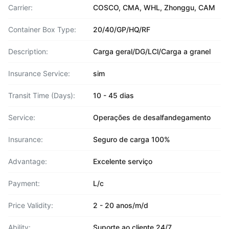
Carrier:
COSCO, CMA, WHL, Zhonggu, CAM
Container Box Type:
20/40/GP/HQ/RF
Description:
Carga geral/DG/LCl/Carga a granel
Insurance Service:
sim
Transit Time (Days):
10 - 45 dias
Service:
Operações de desalfandegamento
Insurance:
Seguro de carga 100%
Advantage:
Excelente serviço
Payment:
L/c
Price Validity:
2 - 20 anos/m/d
Ability:
Suporte ao cliente 24/7,