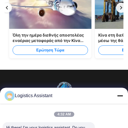
Όλη την ημέρα διεθνής αποστολέας
Κίνα στη διεθν
εναέριας μεταφοράς από την Κίνα
μέσω της θάλ
στη Μανίλα
Ερώτηση Τώρα
Ερ
Logistics Assistant
Επέλεξέ μας και δε θα μας ξεχάσεις ποτέ.
4:32 AM
Γρήγοροι
Επικοινωνήστε μαζί
Hi there! I'm your logistics assistant. Do you 