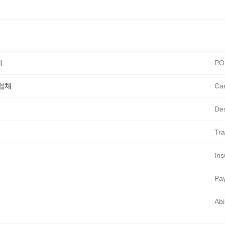
이
PO
송업체
Car
Des
Tra
Ins
Pa
Abil