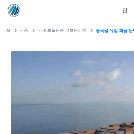
집
집
상품
국제 화물운송 기호논리학
중국을 유럽 화물 운