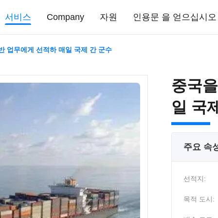
서비스
Company
자원
인용문 을 얻으십시오
반 업무에게 선적하 매일 국제 간 군수
중국을
일 국
주요 속
선적지:
목적 도시: