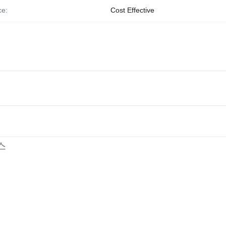
ce:
Cost Effective
스