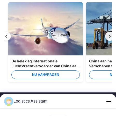
De hele dag Internationale
China aan het I
LuchtVrachtvervoerder van China aan
Verschepen va
Manilla
Overzees
NU AANVRAGEN
NU
Logistics Assistant