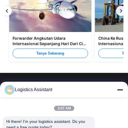
Forwarder Angkutan Udara
China Ke Rusia
Internasional Sepanjang Hari Dari Cina
Internasional M
Ke Manila
Tanya Sekarang
Tan
Logistics Assistant
Pilih kami dan Anda tidak akan pernah melupakan
3:07 AM
kami
Hi there! I'm your logistics assistant. Do you 
need a free quote today?