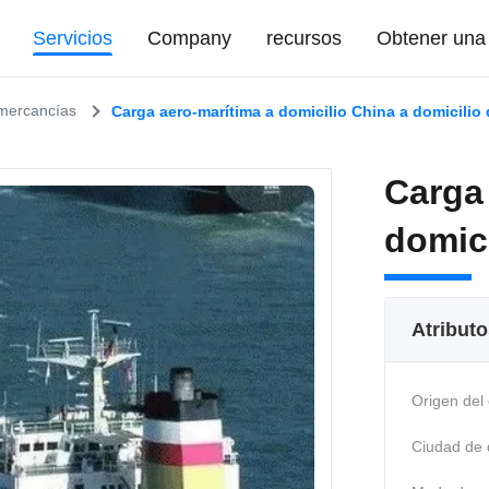
Servicios
Company
recursos
Obtener una 
 mercancías
Carga aero-marítima a domicilio China a domicilio d
Carga 
domici
Atributo
Origen del 
Ciudad de 