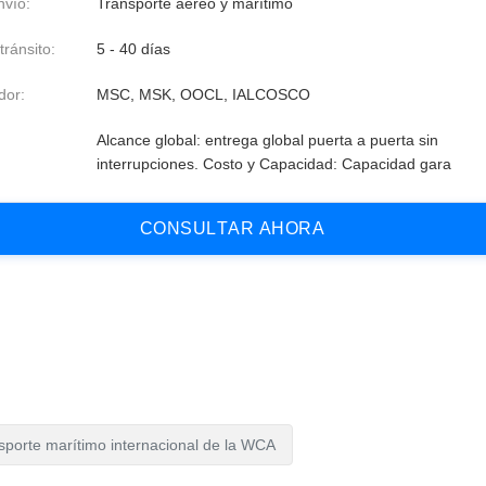
vío:
Transporte aéreo y marítimo
ránsito:
5 - 40 días
dor:
MSC, MSK, OOCL, IALCOSCO
:
Alcance global: entrega global puerta a puerta sin
interrupciones. Costo y Capacidad: Capacidad gara
C
O
N
S
U
L
T
A
R
A
H
O
R
A
sporte marítimo internacional de la WCA