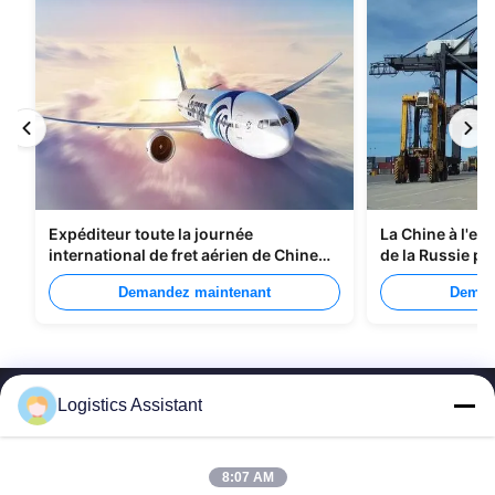
Expéditeur toute la journée
La Chine à l'ex
international de fret aérien de Chine
de la Russie pa
vers Manille
Demandez maintenant
Deman
Logistics Assistant
8:07 AM