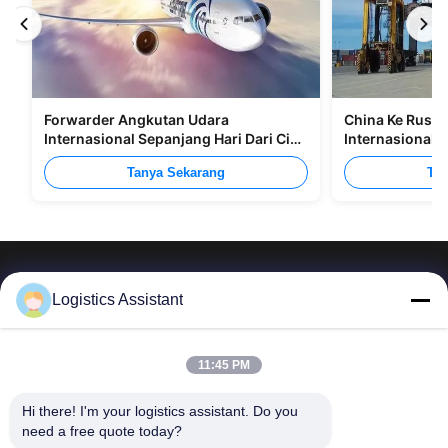
Forwarder Angkutan Udara
China Ke Rusia
Internasional Sepanjang Hari Dari Cina
Internasional M
Ke Manila
Tanya Sekarang
Tan
Logistics Assistant
Pilih kami dan Anda tidak akan pernah melupakan
11:45 PM
kami
Hi there! I'm your logistics assistant. Do you 
need a free quote today?