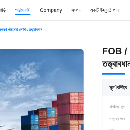
বাড়ি
পরিষেবাদি
Company
সম্পদ
একটি উদ্ধৃতি পান
রণ পরিষেবা লোডিং তত্ত্বাবধান
FOB / E
তত্ত্বাবধা
মূল বৈশিষ্ট্য
চালানের মূল:
গন্তব্য শহর: