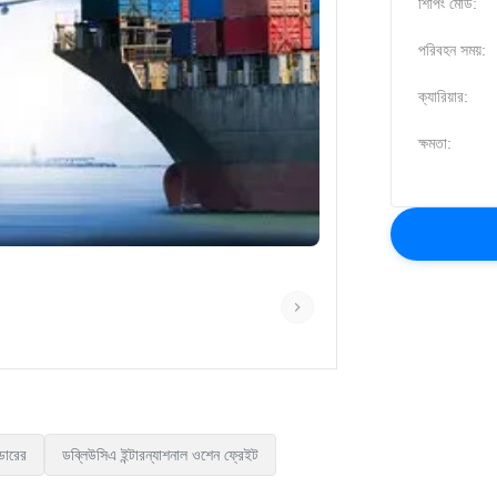
শিপিং মোড:
পরিবহন সময়:
ক্যারিয়ার:
ক্ষমতা:
েডারের
ডব্লিউসিএ ইন্টারন্যাশনাল ওশেন ফ্রেইট