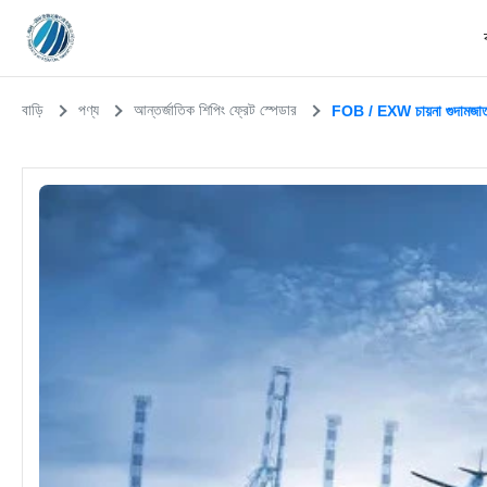
বাড়ি
পণ্য
আন্তর্জাতিক শিপিং ফ্রেট স্পেডার
FOB / EXW চায়না গুদামজাতক