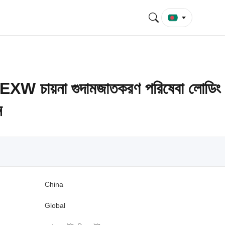
XW চায়না গুদামজাতকরণ পরিষেবা লোডিং
ন
China
Global