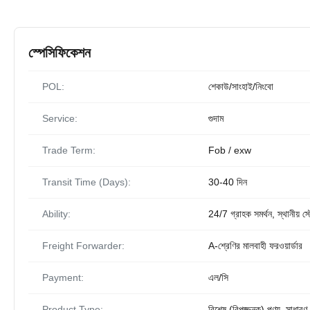
স্পেসিফিকেশন
POL:
শেকাউ/সাংহাই/নিংবো
Service:
গুদাম
Trade Term:
Fob / exw
Transit Time (Days):
30-40 দিন
Ability:
24/7 গ্রাহক সমর্থন, স্থানীয় স
Freight Forwarder:
A-শ্রেণির মালবাহী ফরওয়ার্ডার
Payment:
এল/সি
Product Type:
বিশেষ (বিপজ্জনক) পণ্য, সাধারণ