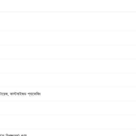
্টোরেজ, কাস্টমাইজড প্যাকেজিং
 (অ-বিপজ্জনক) পণ্য