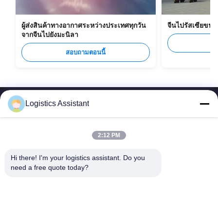
ผู้ส่งสินค้าทางอากาศระหว่างประเทศทุกวัน
จีนไปรัสเซียขน
จากจีนไปยังมะนิลา
ส
สอบถามตอนนี้
Logistics Assistant
2:12 PM
เลือกเรา แล้วคุณจะไม่มีวันลืมเรา
Hi there! I'm your logistics assistant. Do you 
need a free quote today?
ลิงค์เร็ว
ติดต่อเรา
หน้าแรก
อีเมล:
logisticte@maoyt.com
บริการ
โทร:
0086-400 112 6656-11