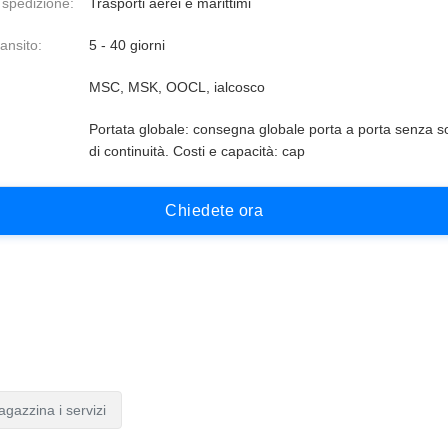
 spedizione:
Trasporti aerei e marittimi
ansito:
5 - 40 giorni
MSC, MSK, OOCL, ialcosco
Portata globale: consegna globale porta a porta senza s
di continuità. Costi e capacità: cap
C
h
i
e
d
e
t
e
o
r
a
agazzina i servizi