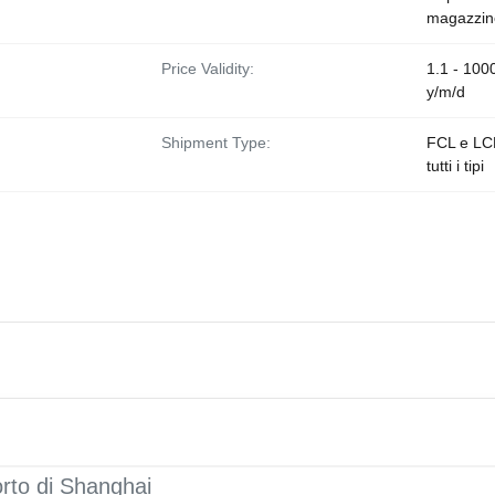
magazzin
Price Validity:
1.1 - 100
y/m/d
Shipment Type:
FCL e LC
tutti i tipi
rto di Shanghai