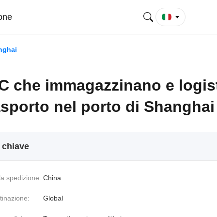
ione
nghai
 che immagazzinano e logis
asporto nel porto di Shanghai
i chiave
la spedizione:
China
stinazione:
Global