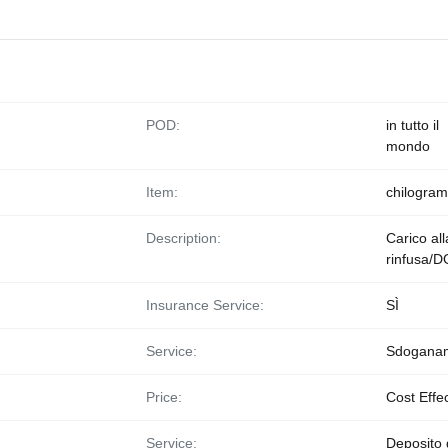
POD:
in tutto il
mondo
Item:
chilogra
Description:
Carico all
rinfusa/D
Insurance Service:
SÌ
Service:
Sdogana
Price:
Cost Effe
Service:
Deposito 