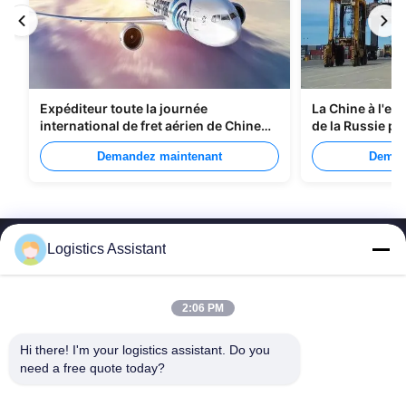
Expéditeur toute la journée
La Chine à l'ex
international de fret aérien de Chine
de la Russie pa
vers Manille
Demandez maintenant
Deman
Logistics Assistant
2:06 PM
Choisissez-nous et vous ne nous oublierez jamais
Hi there! I'm your logistics assistant. Do you 
need a free quote today?
Liens rapides
Nous contacter