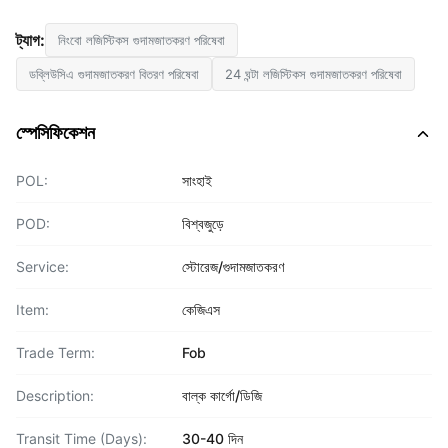
ট্যাগ:
নিংবো লজিস্টিকস গুদামজাতকরণ পরিষেবা
ডব্লিউসিএ গুদামজাতকরণ বিতরণ পরিষেবা
24 ঘন্টা লজিস্টিকস গুদামজাতকরণ পরিষেবা
স্পেসিফিকেশন
POL:
সাংহাই
POD:
বিশ্বজুড়ে
Service:
স্টোরেজ/গুদামজাতকরণ
Item:
কেজিএস
Trade Term:
Fob
Description:
বাল্ক কার্গো/ডিজি
Transit Time (Days):
30-40 দিন