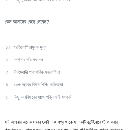
কেন আমাদের বেছে নেবেন?
১। প্রতিযোগিতামূলক মূল্য
২। পেশাদার পরিষেবা দল
৩। দীর্ঘমেয়াদী পারস্পরিক সহযোগিতা
৪। ১০+ বছরের বিমান শিপিং অভিজ্ঞতা
৫। কিছু ক্যারিয়ারের সাথে শক্তিশালী সম্পর্ক
যদি আপনার অনেক সরবরাহকারী এবং পণ্য থাকে যা একটি কন্টেইনারে স্টাফ করার
প্রয়োজন হয়, তাহলে গুদাম আপনার সেরা পছন্দ, কিছু পরিস্থিতিতে, আমরা আপনাকে