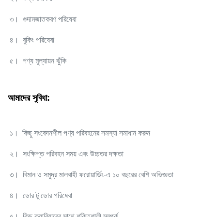
৩। গুদামজাতকরণ পরিষেবা
৪। বুকিং পরিষেবা
৫। পণ্য মূল্যায়ন ঝুঁকি
আমাদের সুবিধা:
১। কিছু সংবেদনশীল পণ্য পরিবহনের সমস্যা সমাধান করুন
২। সংক্ষিপ্ত পরিবহন সময় এবং উচ্চতর দক্ষতা
৩। বিমান ও সমুদ্র মালবাহী ফরোয়ার্ডিং-এ ১০ বছরের বেশি অভিজ্ঞতা
৪। ডোর টু ডোর পরিষেবা
৫। কিছু ক্যারিয়ারের সাথে শক্তিশালী সম্পর্ক