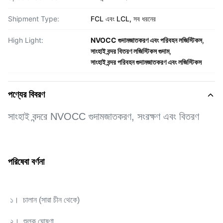
Shipment Type:
FCL এবং LCL, সব ধরনের
High Light:
NVOCC গুদামজাতকরণ এবং পরিবহন লজিস্টিকস
,
সাংহাই বন্দর বিতরণ লজিস্টিকস গুদাম
,
সাংহাই বন্দর পরিবহন গুদামজাতকরণ এবং লজিস্টিকস
পণ্যের বিবরণ
সাংহাই বন্দরে NVOCC গুদামজাতকরণ, সংরক্ষণ এবং বিতরণ
পরিষেবা বর্ণনা
১। চালান (সারা চীন থেকে)
২। শুল্ক ঘোষণা