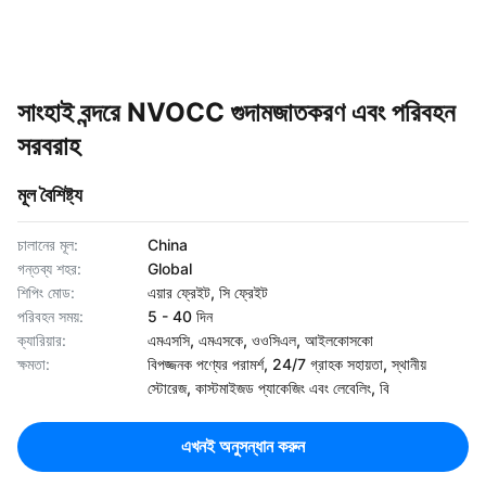
সাংহাই বন্দরে NVOCC গুদামজাতকরণ এবং পরিবহন
সরবরাহ
মূল বৈশিষ্ট্য
চালানের মূল:
China
গন্তব্য শহর:
Global
শিপিং মোড:
এয়ার ফ্রেইট, সি ফ্রেইট
পরিবহন সময়:
5 - 40 দিন
ক্যারিয়ার:
এমএসসি, এমএসকে, ওওসিএল, আইলকোসকো
ক্ষমতা:
বিপজ্জনক পণ্যের পরামর্শ, 24/7 গ্রাহক সহায়তা, স্থানীয়
স্টোরেজ, কাস্টমাইজড প্যাকেজিং এবং লেবেলিং, বি
এখনই অনুসন্ধান করুন