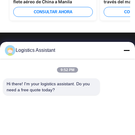
flete aéreo de China a Manila
través del mar
CONSULTAR AHORA
CONS
Logistics Assistant
Elíjanos y nunca nos olvidarán
9:52 PM
Hi there! I'm your logistics assistant. Do you 
Enlaces
Contáctenos
need a free quote today?
rápidos
Correo electrónico:
logisticte@maoyt.com
En casa.
Teléfono:
0086-400 112 6656-11
Servicios
Síguenos.
Sobre nosotros