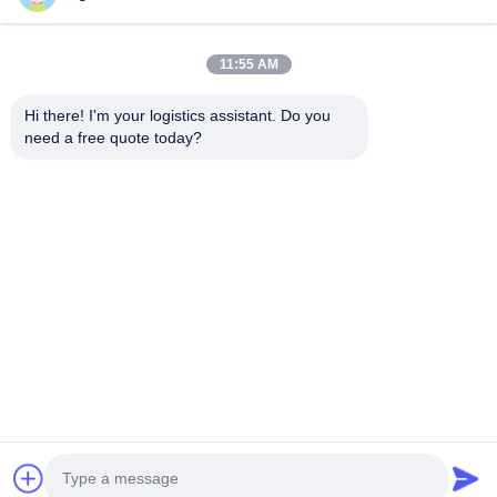
11:55 AM
আমাদের বেছে নাও এবং তুমি আমাদের কখনো ভুলবে না
Hi there! I'm your logistics assistant. Do you 
need a free quote today?
দ্রুত লিঙ্ক
আমাদের সাথে যোগাযোগ করুন
বাড়ি
ইমেইল:
logisticte@maoyt.com
পরিষেবাদি
টেলি:
0086-400 112 6656-11
আমাদের সম্পর্কে
আমাদের অনুসরণ করো
খবর
মামলা
© 2025 SHANGHAI TOP WAY INTERNATIONAL TRANSPORT CO.,LTD. All
Rights Reserved.