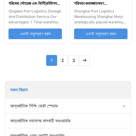
পরিষেবা স্টোরেজ এবং ডিস্ট্রিবিউশন
পরিবহন গুদামজাতকরণ
পরিষেবা
FOB/EXW/CIF
Qingdao Port Logistics Storage
Shanghai Port Logistics
And Distribution Service Our
Warehousing Shanghai Meiyi
advantages: 1. Total warehouse
strategically placed warehouse
management 2. Inbound and
locations in Shanghai and the
outbound processing with
Unitd States will ease your
এখনই অনুসন্ধান করুন
এখনই অনুসন্ধান করুন
back-office support 3.
constantly changing customer
Receiving, storage, and
expectations, providing swift
packaging areas 4. Heavy-lift
and easy access to key border
and industrial-sized cargo 5.
crossings, international airports
1
2
3
Pick, pack, and ship fulfillment
and China consumers. Reduce
solutions Service Description 1.
complexity and cost, leverage
Warehousing 2. Storage 3.
international trade agreements,
Stuffing Container 4.
manage growth and improve
Packaging 5. Labeling 6.
your customer experience with
Distribution Smart Warehousing
Elong global’s brokerage,
সকল বিভাগ
offers different types of
warehousing and distribution
solutions so we can find which
service for a
one
আন্তর্জাতিক শিপিং ফ্রেট স্পেডার
ফরোয়ার্ড রপ্তানি আমদানি
আন্তর্জাতিক মহাসাগর মালবাহী ফরওয়ার্ডার
ডোর টু ডোর ফরওয়ার্ডার
চীন গুদামজাতকরণ পরিষেবা
আন্তর্জাতিক এয়ার ফ্রেইট ফরওয়ার্ডার