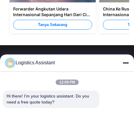
Forwarder Angkutan Udara
China Ke Rusia
Internasional Sepanjang Hari Dari Cina
Internasional M
Ke Manila
Tanya Sekarang
Tan
Logistics Assistant
Pilih kami dan Anda tidak akan pernah melupakan
12:09 PM
kami
Hi there! I'm your logistics assistant. Do you 
need a free quote today?
Tautan cepat
Hubungi Kami
Beranda
Surel:
logisticte@maoyt.com
Layanan
Tel:
0086-400 112 6656-11