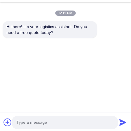
Επέλεξέ μας και δε θα μας ξεχάσεις ποτέ.
6:31 PM
Γρήγοροι
Επικοινωνήστε μαζί
Hi there! I'm your logistics assistant. Do you 
σύνδεσμοι
μας
need a free quote today?
Σπίτι
E-mail:
logisticte@maoyt.com
Υπηρεσίες
Τηλεφώνημα:
0086-400 112
6656-11
Σχετικά με εμάς
Ακολουθήστε μας.
Ειδήσεις
Υποθέσεις
© 2026 SHANGHAI TOP WAY INTERNATIONAL TRANSPORT CO.,LTD. All
Rights Reserved.