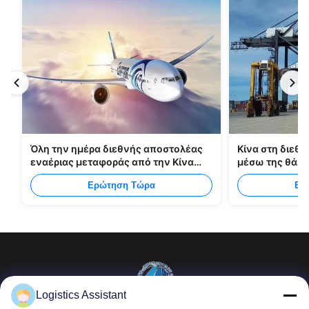
Όλη την ημέρα διεθνής αποστολέας
Κίνα στη διεθν
εναέριας μεταφοράς από την Κίνα
μέσω της θάλ
στη Μανίλα
Ερώτηση Τώρα
Ερ
Logistics Assistant