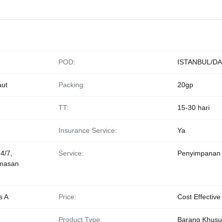
POD:
ISTANBUL/D
aut
Packing:
20gp
TT:
15-30 hari
Insurance Service:
Ya
4/7,
Service:
Penyimpanan
emasan
s A
Price:
Cost Effective
Product Type:
Barang Khusu