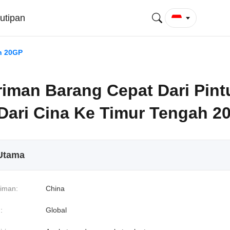
utipan
ah 20GP
riman Barang Cepat Dari Pint
 Dari Cina Ke Timur Tengah 2
 Utama
riman:
China
:
Global