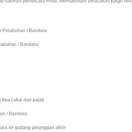
tu-satunya pembicara Anda, Memfasilitasi pelacakan kargo seti
ke Pelabuhan / Bandara
elabuhan / Bandara
k bea cukai dan pajak
han / Bandara
ndara ke gudang pelanggan akhir