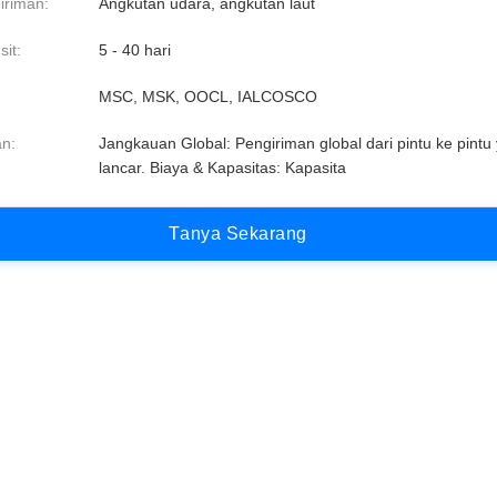
iriman:
Angkutan udara, angkutan laut
it:
5 - 40 hari
MSC, MSK, OOCL, IALCOSCO
n:
Jangkauan Global: Pengiriman global dari pintu ke pintu
lancar. Biaya & Kapasitas: Kapasita
T
a
n
y
a
S
e
k
a
r
a
n
g