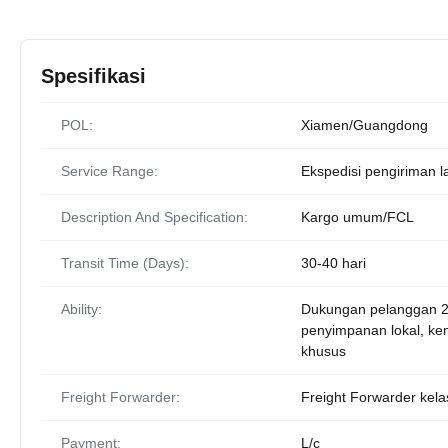
Spesifikasi
POL:
Xiamen/Guangdong
Service Range:
Ekspedisi pengiriman l
Description And Specification:
Kargo umum/FCL
Transit Time (Days):
30-40 hari
Ability:
Dukungan pelanggan 2
penyimpanan lokal, k
khusus
Freight Forwarder:
Freight Forwarder kela
Payment:
L/c