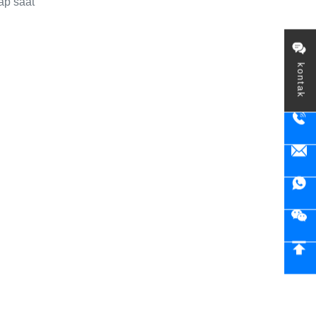
ap saat
kontak