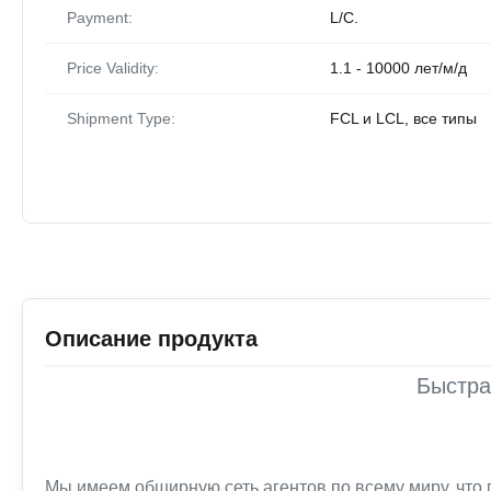
Payment:
L/C.
Price Validity:
1.1 - 10000 лет/м/д
Shipment Type:
FCL и LCL, все типы
Описание продукта
Быстра
Мы имеем обширную сеть агентов по всему миру, что 