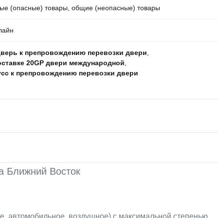
ые (опасные) товары, общие (неопасные) товары
лайн
верь к препровождению перевозки двери
,
оставке 20GP двери международной
,
cc к препровождению перевозки двери
на Ближний Восток
кое, автомобильное, воздушное) с максимальной степенью