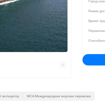
Город наз
Режим дос
Время тра
Перевозчи
Способнос
 экспедитор
WCA Международная морская перевозка