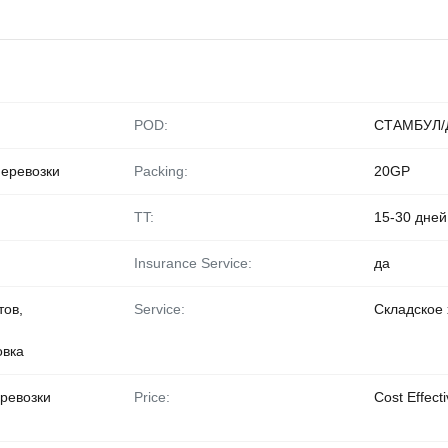
POD:
СТАМБУЛ/
перевозки
Packing:
20GP
TT:
15-30 дней
Insurance Service:
да
тов,
Service:
Складское
овка
ревозки
Price:
Cost Effect