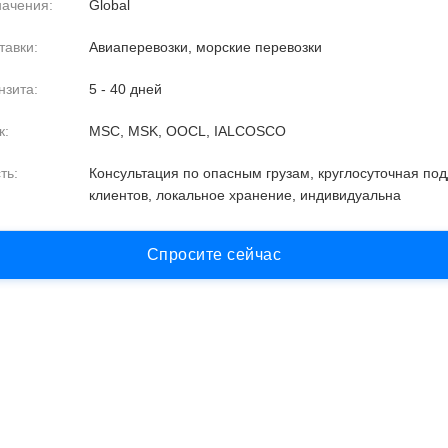
начения:
Global
тавки:
Авиаперевозки, морские перевозки
нзита:
5 - 40 дней
к:
MSC, MSK, OOCL, IALCOSCO
ть:
Консультация по опасным грузам, круглосуточная по
клиентов, локальное хранение, индивидуальна
С
п
р
о
с
и
т
е
с
е
й
ч
а
с