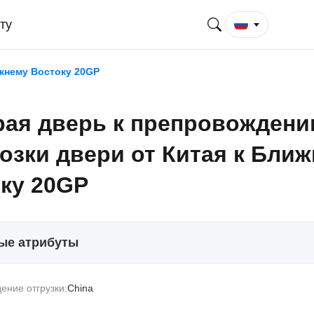
ту
жнему Востоку 20GP
ая дверь к препровожден
озки двери от Китая к Бли
ку 20GP
ые атрибуты
ение отгрузки:
China