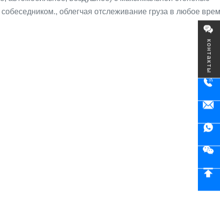
собеседником., облегчая отслеживание груза в любое вре
контакты