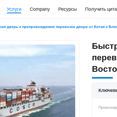
Услуги
Company
Ресурсы
Получить цита
ая дверь к препровождению перевозки двери от Китая к Бли
Быстр
перев
Восто
Ключев
Происхожд