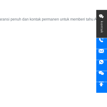
sparansi penuh dan kontak permanen untuk memberi tahu Anda t
kontak