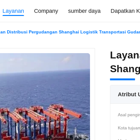
Layanan
Company
sumber daya
Dapatkan K
an Distribusi Pergudangan Shanghai Logistik Transportasi Guda
Layan
Shang
Atribut
Asal pengi
Kota tujuan