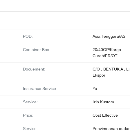
POD:
Asia Tenggara/AS
Container Box:
20/40GP/Kargo
Curah/FR/OT
Docuement:
C/O , BENTUK A , Li
Ekspor
Insurance Service:
Ya
Service:
Izin Kustom
Price:
Cost Effective
Service:
Penyimpanan guda