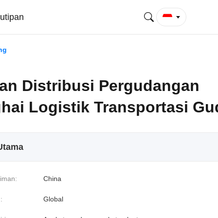
utipan
ng
an Distribusi Pergudangan
hai Logistik Transportasi G
 Utama
riman:
China
:
Global