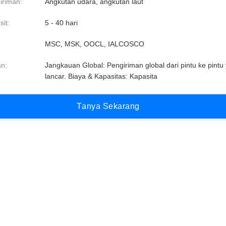
iriman:
Angkutan udara, angkutan laut
it:
5 - 40 hari
MSC, MSK, OOCL, IALCOSCO
n:
Jangkauan Global: Pengiriman global dari pintu ke pintu
lancar. Biaya & Kapasitas: Kapasita
T
a
n
y
a
S
e
k
a
r
a
n
g