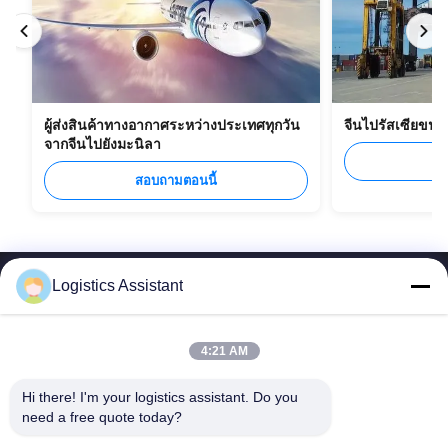
ผู้ส่งสินค้าทางอากาศระหว่างประเทศทุกวัน
จีนไปรัสเซียขน
จากจีนไปยังมะนิลา
ส
สอบถามตอนนี้
Logistics Assistant
4:21 AM
เลือกเรา แล้วคุณจะไม่มีวันลืมเรา
Hi there! I'm your logistics assistant. Do you 
need a free quote today?
ลิงค์เร็ว
ติดต่อเรา