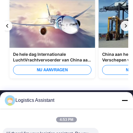
De hele dag Internationale
China aan het I
LuchtVrachtvervoerder van China aan
Verschepen va
Manilla
Overzees
NU AANVRAGEN
NU
Logistics Assistant
4:53 PM
Kies ons en je zult ons nooit vergeten