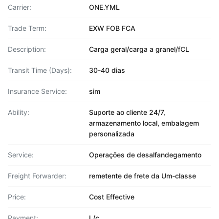
Carrier:
ONE.YML
Trade Term:
EXW FOB FCA
Description:
Carga geral/carga a granel/fCL
Transit Time (Days):
30-40 dias
Insurance Service:
sim
Ability:
Suporte ao cliente 24/7,
armazenamento local, embalagem
personalizada
Service:
Operações de desalfandegamento
Freight Forwarder:
remetente de frete da Um-classe
Price:
Cost Effective
Payment:
L/c