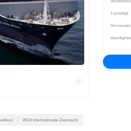
Verzendmo
Transittijd:
Vervoerder
Vaardighei
editeur
WCA Internationale Zeevracht