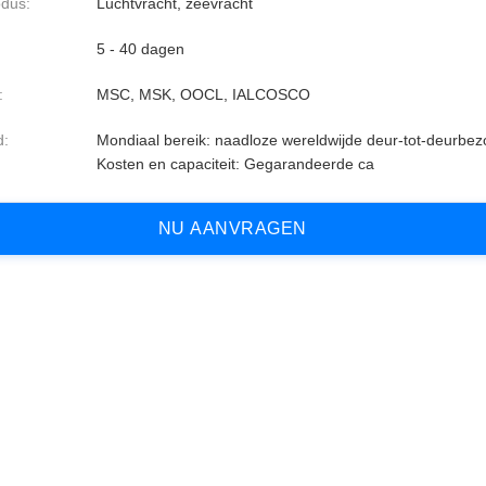
dus:
Luchtvracht, zeevracht
5 - 40 dagen
:
MSC, MSK, OOCL, IALCOSCO
d:
Mondiaal bereik: naadloze wereldwijde deur-tot-deurbez
Kosten en capaciteit: Gegarandeerde ca
N
U
A
A
N
V
R
A
G
E
N