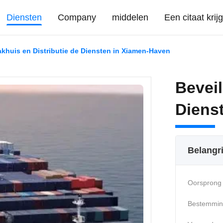
Diensten
Company
middelen
Een citaat krij
akhuis en Distributie de Diensten in Xiamen-Haven
Beveil
Diens
Belangr
Oorsprong 
Bestemmin