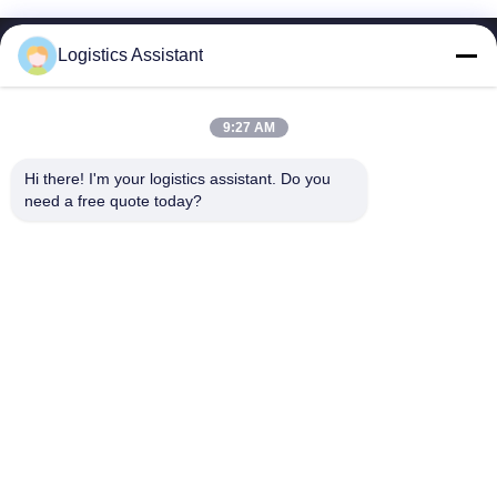
Logistics Assistant
9:27 AM
আমাদের বেছে নাও এবং তুমি আমাদের কখনো ভুলবে না
Hi there! I'm your logistics assistant. Do you 
need a free quote today?
দ্রুত লিঙ্ক
আমাদের সাথে যোগাযোগ করুন
বাড়ি
ইমেইল:
logisticte@maoyt.com
পরিষেবাদি
টেলি:
0086-400 112 6656-11
আমাদের সম্পর্কে
আমাদের অনুসরণ করো
খবর
মামলা