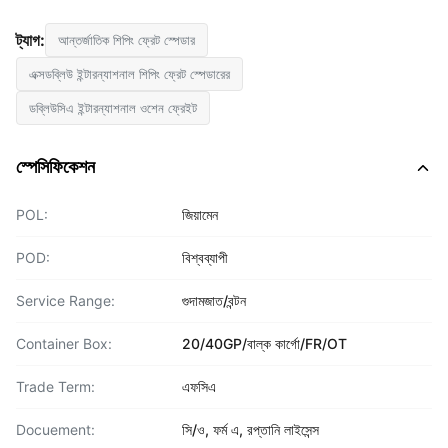
ট্যাগ:
আন্তর্জাতিক শিপিং ফ্রেট স্পেডার
এক্সডব্লিউ ইন্টারন্যাশনাল শিপিং ফ্রেট স্পেডারের
ডব্লিউসিএ ইন্টারন্যাশনাল ওশেন ফ্রেইট
স্পেসিফিকেশন
POL:
জিয়ামেন
POD:
বিশ্বব্যাপী
Service Range:
গুদামজাত/বন্টন
Container Box:
20/40GP/বাল্ক কার্গো/FR/OT
Trade Term:
এফসিএ
Docuement:
সি/ও, ফর্ম এ, রপ্তানি লাইসেন্স