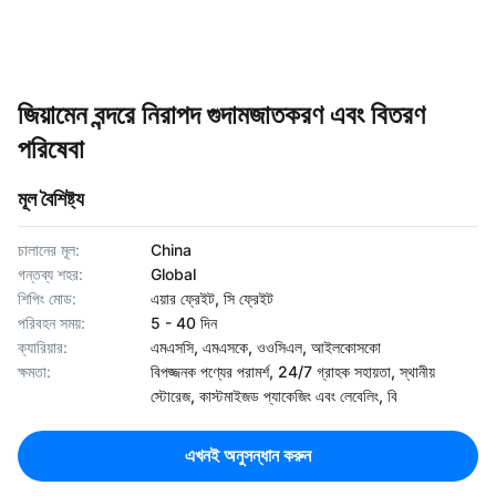
জিয়ামেন বন্দরে নিরাপদ গুদামজাতকরণ এবং বিতরণ
পরিষেবা
মূল বৈশিষ্ট্য
চালানের মূল:
China
গন্তব্য শহর:
Global
শিপিং মোড:
এয়ার ফ্রেইট, সি ফ্রেইট
পরিবহন সময়:
5 - 40 দিন
ক্যারিয়ার:
এমএসসি, এমএসকে, ওওসিএল, আইলকোসকো
ক্ষমতা:
বিপজ্জনক পণ্যের পরামর্শ, 24/7 গ্রাহক সহায়তা, স্থানীয়
স্টোরেজ, কাস্টমাইজড প্যাকেজিং এবং লেবেলিং, বি
এখনই অনুসন্ধান করুন