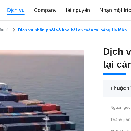
Dịch vụ
Company
tài nguyên
Nhận một trí
ốc tế
Dịch vụ phân phối và kho bãi an toàn tại cảng Hạ Môn
Dịch v
tại c
Thuộc t
Nguồn gốc 
Thành phố 