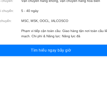
 chuyển:
Vận chuyển hàng không, vận chuyển hàng hóa biển
i chuyển:
5 - 40 ngày
chuyển:
MSC, MSK, OOCL, IALCOSCO
Phạm vi tiếp cận toàn cầu: Giao hàng tận nơi toàn cầu li
mạch. Chi phí & Năng lực: Năng lực đả
T
ì
m
h
i
ể
u
n
g
a
y
b
â
y
g
i
ờ