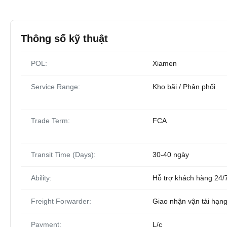
Thông số kỹ thuật
POL:
Xiamen
Service Range:
Kho bãi / Phân phối
Trade Term:
FCA
Transit Time (Days):
30-40 ngày
Ability:
Hỗ trợ khách hàng 24/7
Freight Forwarder:
Giao nhận vận tải hạng
Payment:
L/c