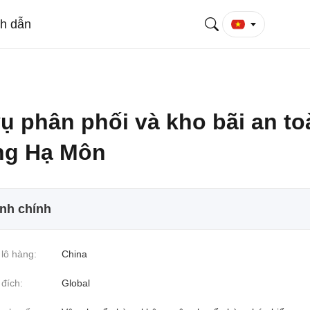
ch dẫn
ụ phân phối và kho bãi an to
ảng Hạ Môn
ính chính
lô hàng:
China
đích:
Global