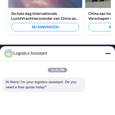
De hele dag Internationale
China aan het I
LuchtVrachtvervoerder van China aan
Verschepen va
Manilla
Overzees
NU AANVRAGEN
NU
Logistics Assistant
11:41 PM
Kies ons en je zult ons nooit vergeten
Hi there! I'm your logistics assistant. Do you 
need a free quote today?
Snelle links
Neem contact met ons op
Thuis
E-mail:
logisticte@maoyt.com
Diensten
Telefoon:
0086-400 112 6656-11