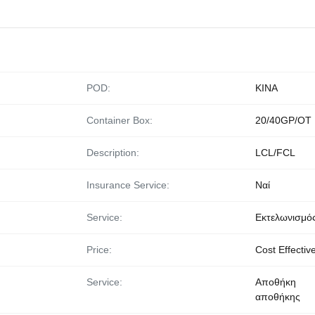
POD:
ΚΙΝΑ
Container Box:
20/40GP/OT
Description:
LCL/FCL
Insurance Service:
Ναί
Service:
Εκτελωνισμό
Price:
Cost Effectiv
Service:
Αποθήκη
αποθήκης