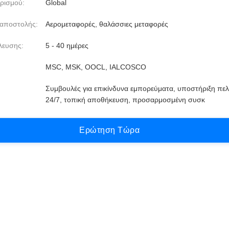
ρισμού:
Global
 αποστολής:
Αερομεταφορές, θαλάσσιες μεταφορές
λευσης:
5 - 40 ημέρες
MSC, MSK, OOCL, IALCOSCO
Συμβουλές για επικίνδυνα εμπορεύματα, υποστήριξη πε
24/7, τοπική αποθήκευση, προσαρμοσμένη συσκ
Ε
ρ
ώ
τ
η
σ
η
Τ
ώ
ρ
α