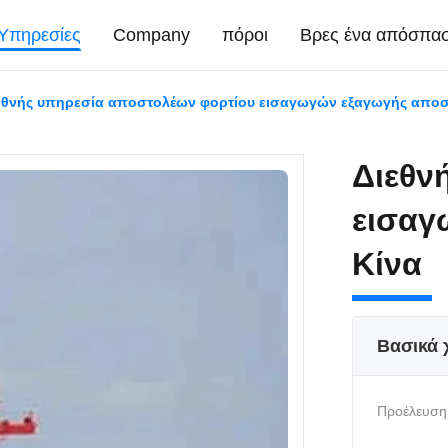
Υπηρεσίες
Company
πόροι
Βρες ένα απόσπα
εθνής υπηρεσία αποστολέων φορτίου εισαγωγών εξαγωγής αποσ
Διεθν
εισαγ
Κίνα
Βασικά 
Προέλευση