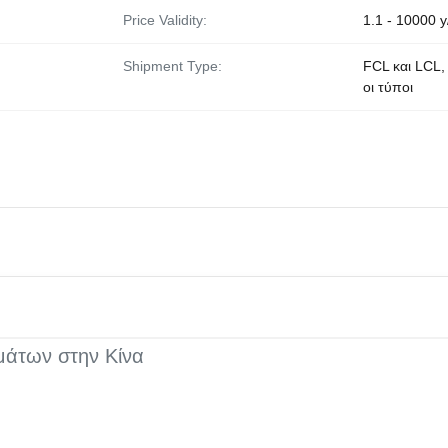
Price Validity:
1.1 - 10000 
Shipment Type:
FCL και LCL,
οι τύποι
άτων στην Κίνα