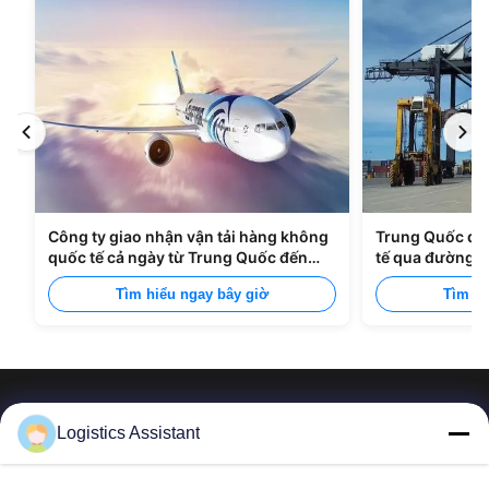
Công ty giao nhận vận tải hàng không
Trung Quốc đế
quốc tế cả ngày từ Trung Quốc đến
tế qua đường b
Manila
Tìm hiểu ngay bây giờ
Tìm hi
Logistics Assistant