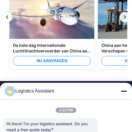
De hele dag Internationale
China aan het I
LuchtVrachtvervoerder van China aan
Verschepen va
Manilla
Overzees
NU AANVRAGEN
NU
Logistics Assistant
2:22 PM
Kies ons en je zult ons nooit vergeten
Hi there! I'm your logistics assistant. Do you 
need a free quote today?