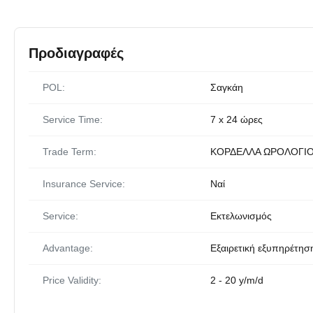
Προδιαγραφές
POL:
Σαγκάη
Service Time:
7 x 24 ώρες
Trade Term:
ΚΟΡΔΕΛΛΑ ΩΡΟΛΟΓΙ
Insurance Service:
Ναί
Service:
Εκτελωνισμός
Advantage:
Εξαιρετική εξυπηρέτησ
Price Validity:
2 - 20 y/m/d