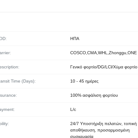
OD:
ΗΠΑ
rrier:
COSCO,CMA,WHL,Zhonggu,ONE
escription:
Γενικό φορτίο/DG/LCl/Χύμα φορτίο
ransit Time (Days):
10 - 45 ημέρες
nsurance:
100% ασφάλιση φορτίου
ayment:
L/c
ility:
24/7 Υποστήριξη πελατών, τοπική
αποθήκευση, προσαρμοσμένη
συσκευασία