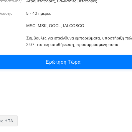
 αποστολής:
Αερομεταφορές, θαλάσσιες μεταφορές
λευσης:
5 - 40 ημέρες
MSC, MSK, OOCL, IALCOSCO
Συμβουλές για επικίνδυνα εμπορεύματα, υποστήριξη πε
24/7, τοπική αποθήκευση, προσαρμοσμένη συσκ
Ε
ρ
ώ
τ
η
σ
η
Τ
ώ
ρ
α
τις ΗΠΑ