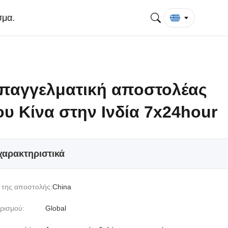
σμα.
παγγελματική αποστολέας
ου Κίνα στην Ινδία 7x24hour
χαρακτηριστικά
 της αποστολής:
China
ρισμού:
Global