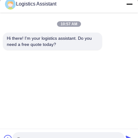
Logistics Assistant
10:57 AM
Kies ons en je zult ons nooit vergeten
Hi there! I'm your logistics assistant. Do you 
need a free quote today?
Snelle links
Neem contact met ons op
Thuis
E-mail:
logisticte@maoyt.com
Diensten
Telefoon:
0086-400 112 6656-11
Over Ons
Volg ons.
Nieuws
Gevallen
© 2026 SHANGHAI TOP WAY INTERNATIONAL TRANSPORT CO.,LTD. All