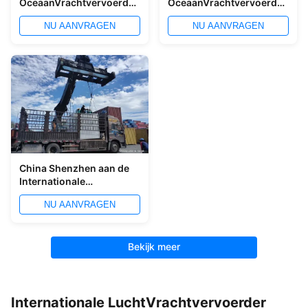
OceaanVrachtvervoerder
OceaanVrachtvervoerder
Nanjing Shanghai van
van EXW van Shenzhen
NU AANVRAGEN
NU AANVRAGEN
EXW aan Singapore
aan Sihanouk
China Shenzhen aan de
Internationale
Verschepende
NU AANVRAGEN
Vrachtvervoerder van
Bkk 8 Dagen
Bekijk meer
Internationale LuchtVrachtvervoerder