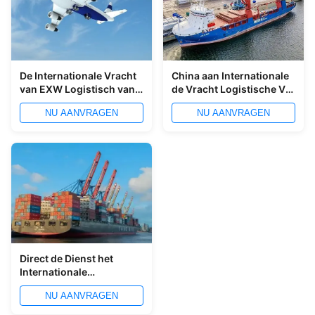
De Internationale Vracht
China aan Internationale
van EXW Logistisch van
de Vracht Logistische Vrij
China aan wereldwijd
van Spanje - de
NU AANVRAGEN
NU AANVRAGEN
pakhuisdienst
Direct de Dienst het
Internationale
Verschepen Logistisch
NU AANVRAGEN
van China aan Zuidoost-
Azië