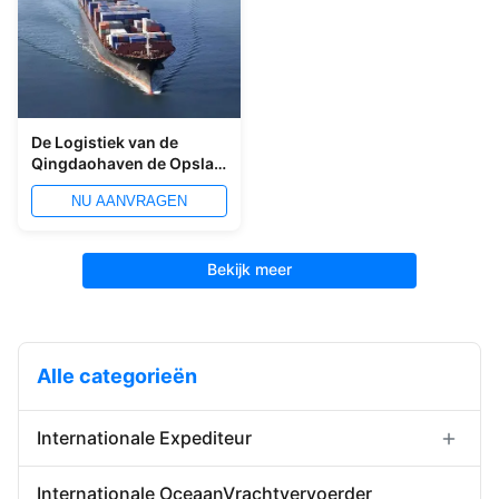
De Logistiek van de
Qingdaohaven de Opslag
van de Pakhuisdiensten
NU AANVRAGEN
en de Distributiedienst
Bekijk meer
Alle categorieën
Internationale Expediteur
Forwarder de de Uitvoerinvoer
Internationale OceaanVrachtvervoerder