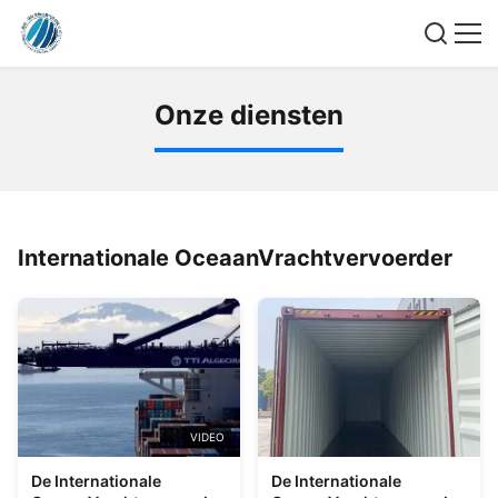
O
n
z
e
d
i
e
n
s
t
e
n
Internationale OceaanVrachtvervoerder
VIDEO
De Internationale
De Internationale