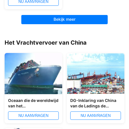
NU AANVRAGEN
Ningbohaven de
Makelaar Service
Bekijk meer
Het Vrachtvervoer van China
Oceaan die de wereldwijd
DG-Inklaring van China
van het
van de Ladings de
Vrachtvervoerchina van
Internationale
NU AANVRAGEN
NU AANVRAGEN
China aan Rusland
Vrachtvervoerder
verschepen Huis-aan-
huis