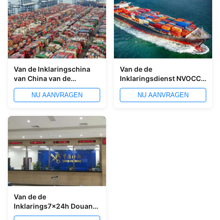
Van de Inklaringschina
Van de de
van China van de
Inklaringsdienst NVOCC
Xiamenhaven de de
China van China van de
NU AANVRAGEN
NU AANVRAGEN
Douaneaangiftedienst
Shekouhaven de
Verschepende Makelaar
Van de de
Inklarings7x24h Douane
van China van de