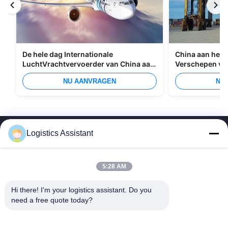
De hele dag Internationale
China aan het I
LuchtVrachtvervoerder van China aan
Verschepen va
Manilla
Overzees
NU AANVRAGEN
NU
Logistics Assistant
5:28 AM
Kies ons en je zult ons nooit vergeten
Hi there! I'm your logistics assistant. Do you 
need a free quote today?
Snelle links
Neem contact met ons op