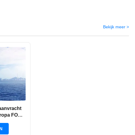
Bekijk meer >
aanvracht
ropa FOB-
N