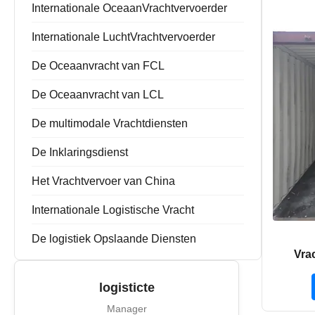
Forwarder de de Uitvoerinvoer
Internationale OceaanVrachtvervoerder
Huis-aan-huisforwarder
De Opslaande Dienst van China
Internationale LuchtVrachtvervoerder
De Oceaanvracht van FCL
De Oceaanvracht van LCL
De multimodale Vrachtdiensten
De Inklaringsdienst
Het Vrachtvervoer van China
Internationale Logistische Vracht
De logistiek Opslaande Diensten
Vra
Shang
Vers
logisticte
Manager