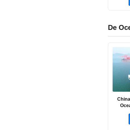
De Oc
China
Oce
Spa