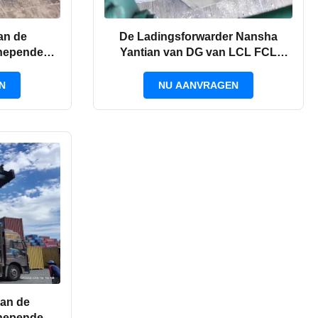
an de
De Ladingsforwarder Nansha
chepende
Yantian van DG van LCL FCL
Klang door
Internationale Oceaan aan India
N
NU AANVRAGEN
an de
chepende