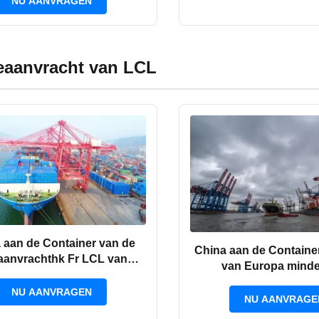
NU AANVRAGEN
eaanvracht van LCL
 aan de Container van de
China aan de Container
aanvrachthk Fr LCL van
van Europa minde
nje LCL het Verschepen
EXW/FOB/FCA vers
NU AANVRAGEN
NU AANVRAGE