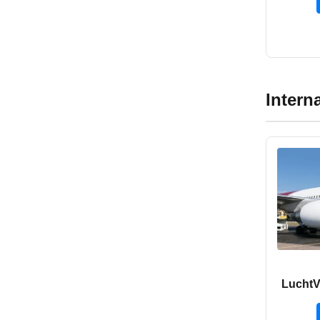
Intern
LuchtV
v