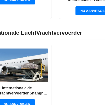
NU AANVRAGEN
Vrachtvervoerder van 
NU AANVRAGE
ationale LuchtVrachtvervoerder
Internationale de
rachtvervoerder Shanghai
an POL. LCL aan LIM
NU AANVRAGEN