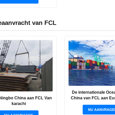
eaanvracht van FCL
De internationale Oce
China van FCL aan Eu
 Ningbo China aan FCL Van
CIF EXW
karachi
NU AANVRAGE