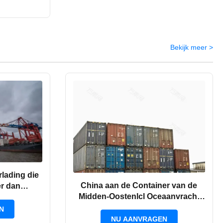
Bekijk meer >
lading die
China aan de Container van de
r dan
Midden-Oostenlcl Oceaanvracht
chepen
FCA minder dan het Verschepen
N
NU AANVRAGEN