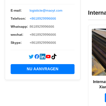
E-mail:
logisticte@maoyt.com
Intern
Telefoon:
+8618929996666
Whatsapp:
8618929996666
wechat:
+8618929996666
Skype:
+8618929996666
NU AANVRAGEN
Intern
Xia