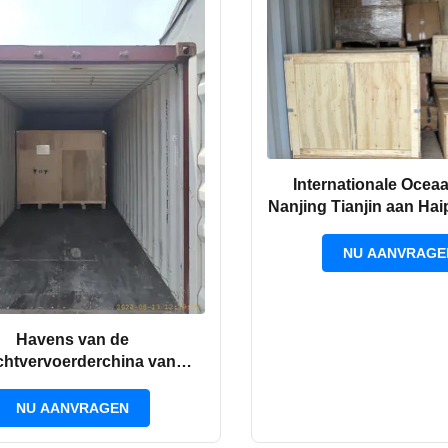
Internationale Ocea
Nanjing Tianjin aan H
NU AANVRAGE
Havens van de
chtvervoerderchina van
hai LCL de Internationale
chepende aan Kambodja
NU AANVRAGEN