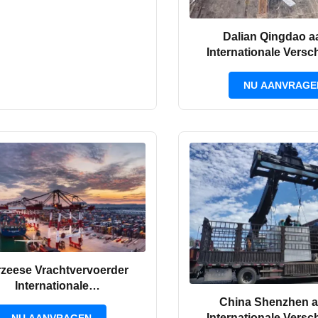
Dalian Qingdao a
Internationale Vers
Vrachtvervoerder van 
Overzees
NU AANVRAGE
zeese Vrachtvervoerder
Internationale
anVrachtvervoerder van
China Shenzhen a
China aan Vietnam
Internationale Vers