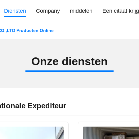
Diensten
Company
middelen
Een citaat krij
.,LTD Producten Online
O
n
z
e
d
i
e
n
s
t
e
n
ationale Expediteur