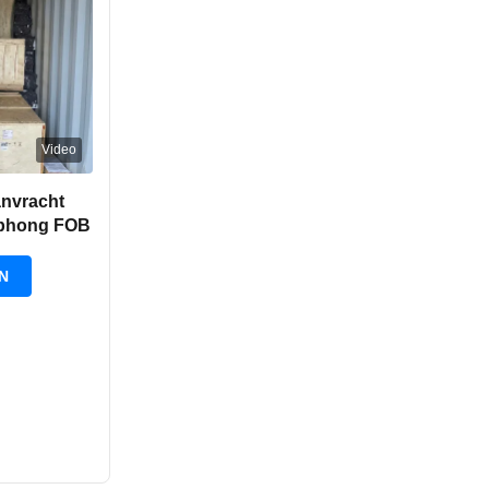
Video
anvracht
aiphong FOB
N