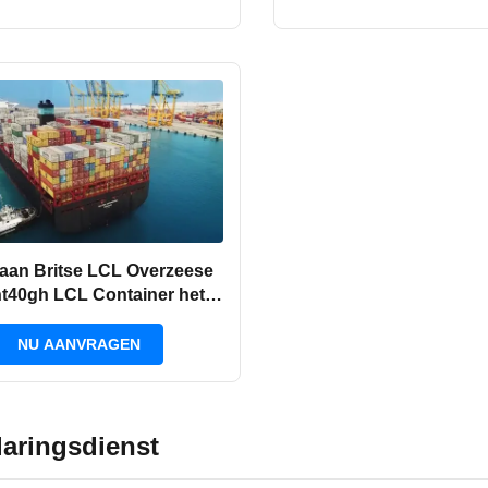
aan Britse LCL Overzeese
t40gh LCL Container het
Verschepen
NU AANVRAGEN
laringsdienst