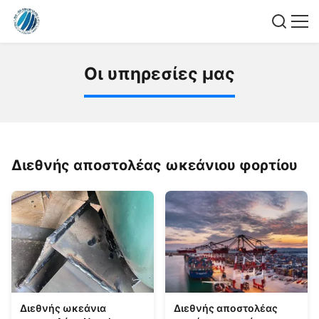
Ο
ι
υ
π
η
ρ
ε
σ
ί
ε
ς
μ
α
ς
Διεθνής αποστολέας ωκεάνιου φορτίου
Διεθνής ωκεάνια
Διεθνής αποστολέας