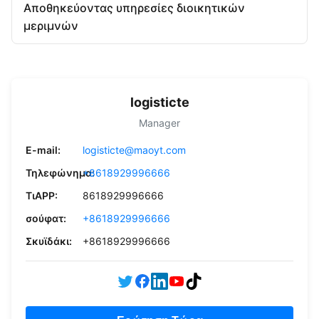
Αποθηκεύοντας υπηρεσίες διοικητικών
μεριμνών
logisticte
Manager
E-mail:
logisticte@maoyt.com
Τηλεφώνημα:
+8618929996666
ΤιAPP:
8618929996666
σούφατ:
+8618929996666
Σκυϊδάκι:
+8618929996666