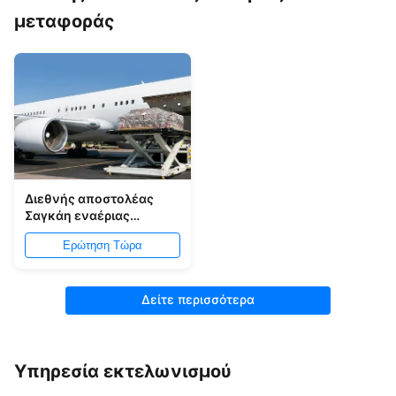
μεταφοράς
Διεθνής αποστολέας
Σαγκάη εναέριας
μεταφοράς POL LCL σε
Ερώτηση Τώρα
LIM
Δείτε περισσότερα
Υπηρεσία εκτελωνισμού