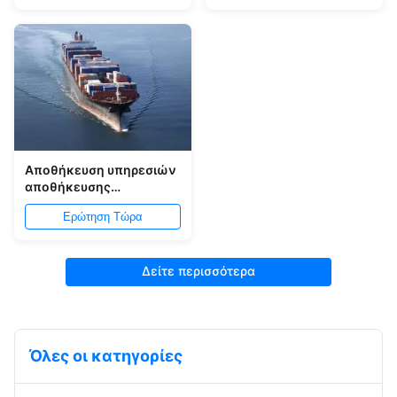
υπηρεσιών
αποθηκεύοντας στο
λιμένα Yantian
Αποθήκευση υπηρεσιών
αποθήκευσης
διοικητικών μεριμνών
Ερώτηση Τώρα
λιμένων Qingdao και
υπηρεσία διανομής
Δείτε περισσότερα
Όλες οι κατηγορίες