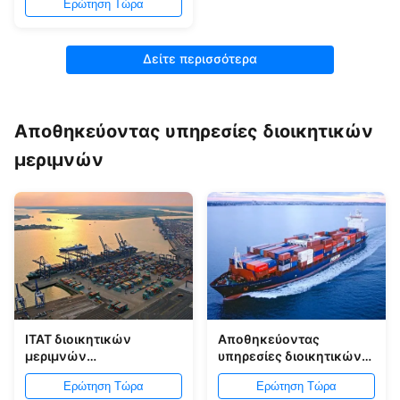
Ερώτηση Τώρα
υπηρεσία αποθηκών
εμπορευμάτων
Δείτε περισσότερα
Αποθηκεύοντας υπηρεσίες διοικητικών
μεριμνών
ITAT διοικητικών
Αποθηκεύοντας
μεριμνών
υπηρεσίες διοικητικών
αποθηκεύοντας
μεριμνών NVOCC στους
Ερώτηση Τώρα
Ερώτηση Τώρα
υπηρεσία διανομής
λιμένες της Κίνας