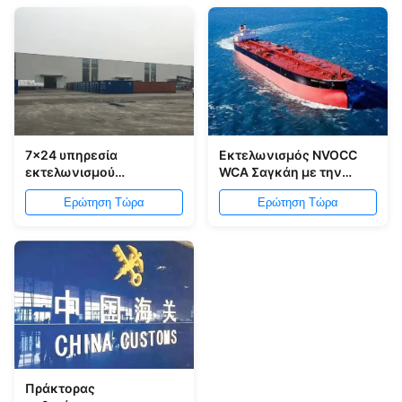
7x24 υπηρεσία
Εκτελωνισμός NVOCC
εκτελωνισμού
WCA Σαγκάη με την
Guangzhou ωρών στην
επιθεώρηση φορτίου
Ερώτηση Τώρα
Ερώτηση Τώρα
Κίνα
Πράκτορας