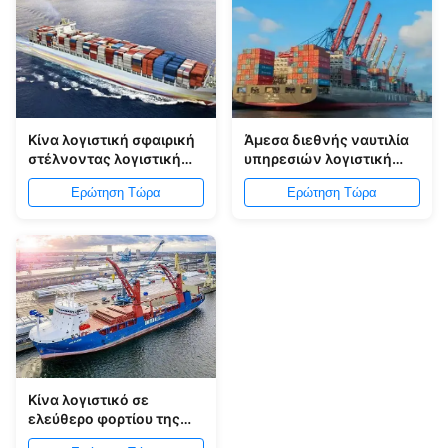
Κίνα λογιστική σφαιρική
Άμεσα διεθνής ναυτιλία
στέλνοντας λογιστική
υπηρεσιών λογιστική
υπηρεσία φορτίου της
από την Κίνα στη
Ερώτηση Τώρα
Ερώτηση Τώρα
Ευρώπης στη διεθνή
Νοτιοανατολική Ασία
Κίνα λογιστικό σε
ελεύθερο φορτίου της
Ισπανίας διεθνή -