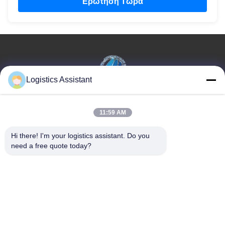
Ερώτηση Τώρα
Logistics Assistant
Επέλεξέ μας και δε θα μας ξεχάσεις ποτέ.
11:59 AM
Γρήγοροι
Επικοινωνήστε μαζί
Hi there! I'm your logistics assistant. Do you 
σύνδεσμοι
μας
need a free quote today?
Σπίτι
E-mail:
logisticte@maoyt.com
Υπηρεσίες
Τηλεφώνημα:
0086-400 112
6656-11
Σχετικά με εμάς
Ακολουθήστε μας.
Ειδήσεις