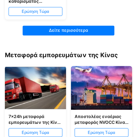
καθαρίσματος
εισαγωγών υπηρεσιών
Ερώτηση Τώρα
εκτελωνισμού
εισαγωγών της Κίνας
Δείτε περισσότερα
Μεταφορά εμπορευμάτων της Κίνας
7x24h μεταφορά
Αποστολέας εναέριας
εμπορευμάτων της Κίνας
μεταφοράς NVOCC Κίνα
στη θάλασσα βρετανικού
στην ταχεία έγκαιρη
Ερώτηση Τώρα
Ερώτηση Τώρα
αέρα που στέλνει από
παράδοση της Ινδίας