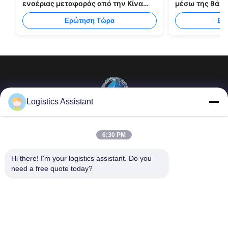
εναέριας μεταφοράς από την Κίνα
μέσω της θάλ
στη Μανίλα
Ερώτηση Τώρα
Ερ
Logistics Assistant
Επέλεξέ μας και δε θα μας ξεχάσεις ποτέ.
6:30 PM
Γρήγοροι
Επικοινωνήστε μαζί
Hi there! I'm your logistics assistant. Do you 
σύνδεσμοι
μας
need a free quote today?
Σπίτι
E-mail:
logisticte@maoyt.com
Υπηρεσίες
Τηλεφώνημα:
0086-400 112
6656-11
Σχετικά με εμάς