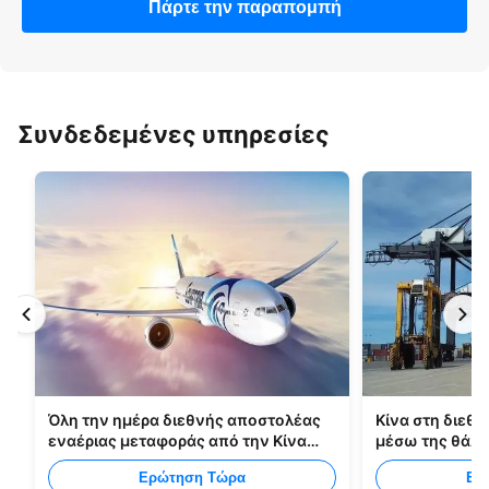
Πάρτε την παραπομπή
Συνδεδεμένες υπηρεσίες
Όλη την ημέρα διεθνής αποστολέας
Κίνα στη διεθν
εναέριας μεταφοράς από την Κίνα
μέσω της θάλ
στη Μανίλα
Ερώτηση Τώρα
Ερ