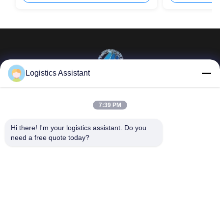
Logistics Assistant
Επέλεξέ μας και δε θα μας ξεχάσεις ποτέ.
7:39 PM
Γρήγοροι
Επικοινωνήστε μαζί
Hi there! I'm your logistics assistant. Do you 
σύνδεσμοι
μας
need a free quote today?
Σπίτι
E-mail:
logisticte@maoyt.com
Υπηρεσίες
Τηλεφώνημα:
0086-400 112
6656-11
Σχετικά με εμάς
Ακολουθήστε μας.
Ειδήσεις