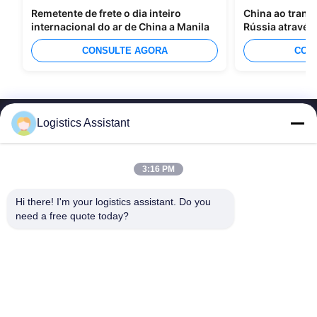
Remetente de frete o dia inteiro
China ao trans
internacional do ar de China a Manila
Rússia através
CONSULTE AGORA
CON
Logistics Assistant
3:16 PM
Escolhe-nos e nunca nos esquecerás.
Hi there! I'm your logistics assistant. Do you 
need a free quote today?
Links rápidos
Contacte-nos
Início
E-mail:
logisticte@maoyt.com
Serviços
Telefone:
0086-400 112 6656-11
Sobre Nós
Segue-nos.