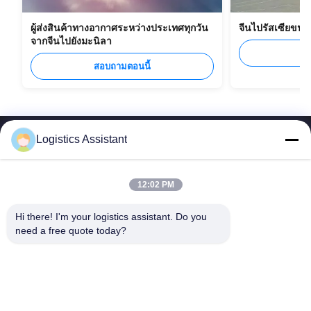
ผู้ส่งสินค้าทางอากาศระหว่างประเทศทุกวัน
จีนไปรัสเซียขน
จากจีนไปยังมะนิลา
ส
สอบถามตอนนี้
Logistics Assistant
12:02 PM
เลือกเรา แล้วคุณจะไม่มีวันลืมเรา
Hi there! I'm your logistics assistant. Do you 
need a free quote today?
ลิงค์เร็ว
ติดต่อเรา
หน้าแรก
อีเมล:
logisticte@maoyt.com
บริการ
โทร:
0086-400 112 6656-11