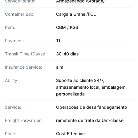
Service Range:
Armazenando /Storage/
Container Box:
Carga a Granel/FCL
Item:
CBM / KGS
Payment:
Tt
Transit Time (Days):
30-40 dias
Insurance Service:
sim
Ability:
Suporte ao cliente 24/7,
armazenamento local, embalagem
personalizada
Service:
Operações de desalfandegamento
Freight Forwarder:
remetente de frete da Um-classe
Price:
Cost Effective