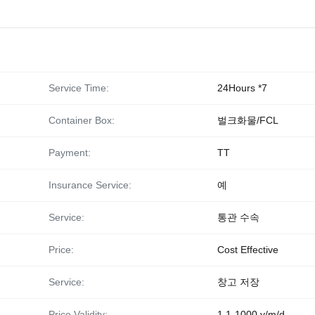
Service Time:
24Hours *7
Container Box:
벌크화물/FCL
Payment:
TT
Insurance Service:
예
Service:
통관 수속
Price:
Cost Effective
Service:
창고 저장
Price Validity:
1.1-1000 y/m/d