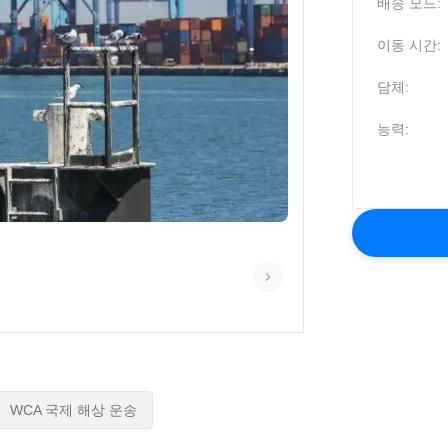
배송 모드:
이동 시간:
담체:
능력:
WCA 국제 해상 운송