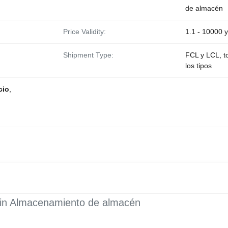
de almacén
Price Validity:
1.1 - 10000 
Shipment Type:
FCL y LCL, t
los tipos
cio
,
njin Almacenamiento de almacén