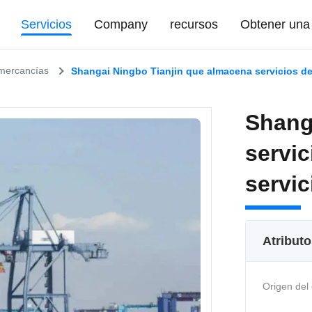
Servicios
Company
recursos
Obtener una 
 mercancías
Shangai Ningbo Tianjin que almacena servicios de
Shang
servic
servi
Atributo
Origen del 