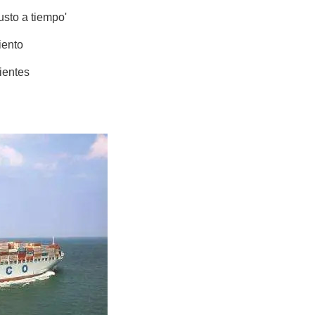
usto a tiempo'
iento
ientes