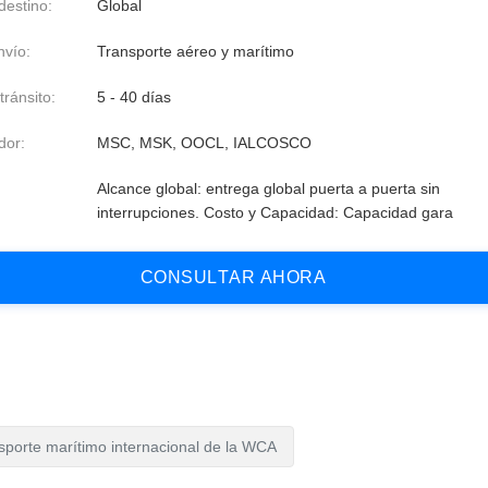
destino:
Global
vío:
Transporte aéreo y marítimo
ránsito:
5 - 40 días
dor:
MSC, MSK, OOCL, IALCOSCO
:
Alcance global: entrega global puerta a puerta sin
interrupciones. Costo y Capacidad: Capacidad gara
C
O
N
S
U
L
T
A
R
A
H
O
R
A
sporte marítimo internacional de la WCA