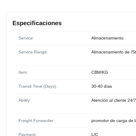
Especificaciones
Service:
Almacenamiento
Service Range:
Almacenamiento de /St
Item:
CBM/KG
Transit Time (Days):
30-40 días
Ability:
Atención al cliente 24
Freight Forwarder:
promotor de carga de 
Payment:
L/C