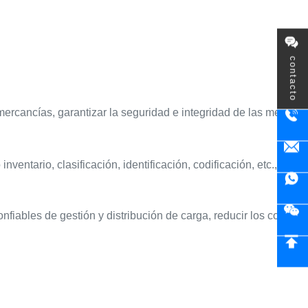
contacto
cancías, garantizar la seguridad e integridad de las mercanc
ntario, clasificación, identificación, codificación, etc., para 
fiables de gestión y distribución de carga, reducir los costos 