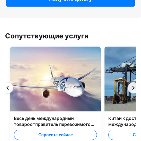
Сопутствующие услуги
Весь день международный
Китай к доста
товароотправитель перевозимого
международно
самолетами груза от Китая к Маниле
Спросите сейчас
Спр