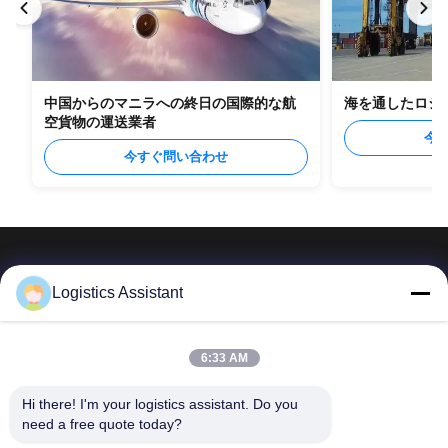
中国からのマニラへの終日の国際的な航
海を通したロシ
空貨物の運送業者
今
今すぐ問い合わせ
Logistics Assistant
私たちを選べば、決して忘れられない体験を
6:33 AM
Hi there! I'm your logistics assistant. Do you 
簡単なリンク
連絡 ください
need a free quote today?