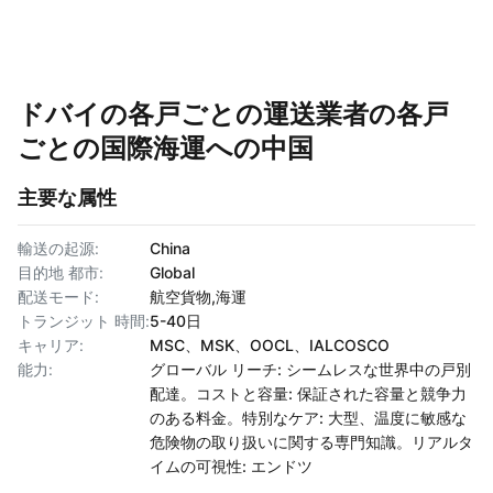
ドバイの各戸ごとの運送業者の各戸
ごとの国際海運への中国
主要な属性
輸送の起源:
China
目的地 都市:
Global
配送モード:
航空貨物,海運
トランジット 時間:
5-40日
キャリア:
MSC、MSK、OOCL、IALCOSCO
能力:
グローバル リーチ: シームレスな世界中の戸別
配達。コストと容量: 保証された容量と競争力
のある料金。特別なケア: 大型、温度に敏感な
危険物の取り扱いに関する専門知識。リアルタ
イムの可視性: エンドツ