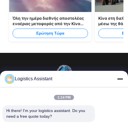
Όλη την ημέρα διεθνής αποστολέας
Κίνα στη διεθν
εναέριας μεταφοράς από την Κίνα
μέσω της θάλ
στη Μανίλα
Ερώτηση Τώρα
Ερ
Logistics Assistant
Επέλεξέ μας και δε θα μας ξεχάσεις ποτέ.
1:14 PM
Γρήγοροι
Επικοινωνήστε μαζί
Hi there! I'm your logistics assistant. Do you 
σύνδεσμοι
μας
need a free quote today?
Σπίτι
E-mail:
logisticte@maoyt.com