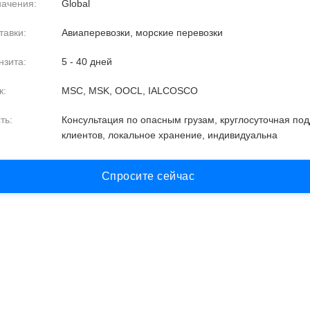
начения:
Global
тавки:
Авиаперевозки, морские перевозки
нзита:
5 - 40 дней
к:
MSC, MSK, OOCL, IALCOSCO
ть:
Консультация по опасным грузам, круглосуточная по
клиентов, локальное хранение, индивидуальна
С
п
р
о
с
и
т
е
с
е
й
ч
а
с