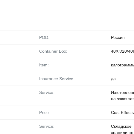
POD:
Россия
Container Box:
40ХК/20/40
Item:
килограмм
Insurance Service:
да
Service:
Изготовлен
на заказ за
Price:
Cost Effecti
Service:
Складское
хранилище