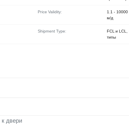
Price Validity:
1.1 - 10000
м/д
Shipment Type:
FCL и LCL, 
типы
 к двери