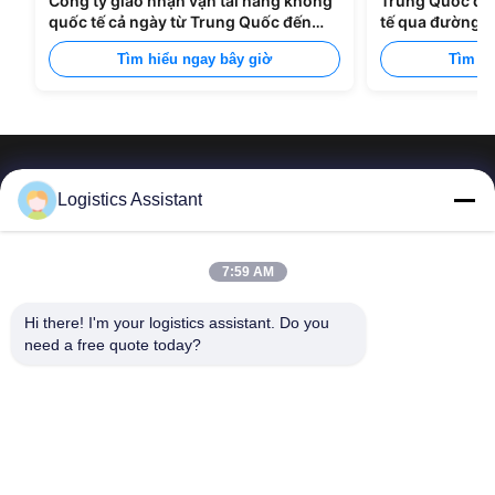
Công ty giao nhận vận tải hàng không
Trung Quốc đế
quốc tế cả ngày từ Trung Quốc đến
tế qua đường b
Manila
Tìm hiểu ngay bây giờ
Tìm hi
Logistics Assistant
Hãy chọn chúng tôi và bạn sẽ không bao giờ quên
7:59 AM
chúng tôi.
Hi there! I'm your logistics assistant. Do you 
need a free quote today?
Liên kết nhanh
Liên hệ
Trang chủ
E-mail:
logisticte@maoyt.com
Dịch vụ
Tel:
0086-400 112 6656-11
Về chúng tôi
Đi theo chúng tôi.