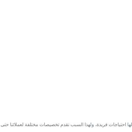
ول حتى نتمكن من العثور على الحل الأنسب لك. تدرك Smart أن كل شركة مختلفة ولها احتياجات فريدة، ولهذا السبب نقدم تخصيصات مختلفة لعملائ