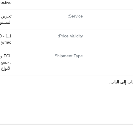
fective
Service:
تخزين
المستو
00
Price Validity:
y/m/d
Shipment Type:
، جميع
الأنواع
,