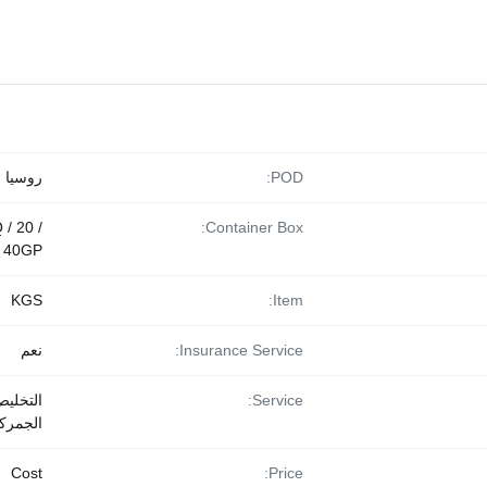
POD:
روسيا
/ 20 /
Container Box:
40GP
KGS
Item:
Insurance Service:
نعم
Service:
التخلي
الجمرك
Cost
Price: