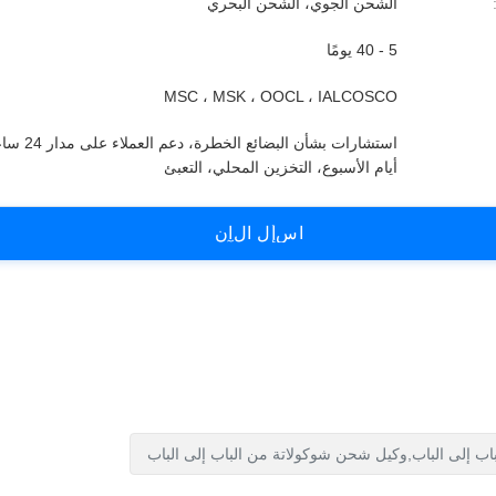
الشحن الجوي، الشحن البحري
5 - 40 يومًا
MSC ، MSK ، OOCL ، IALCOSCO
استشارات بشأن البضائ
أيام الأسبوع، التخزين المحلي، التعبئ
ا
س
أ
ل
ا
ل
آ
ن